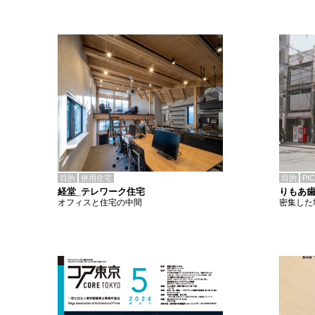
目的
併用住宅
目的
PI
経堂_テレワーク住宅
りもあ
オフィスと住宅の中間
密集した