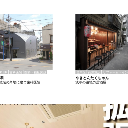
CK UP
歯科医院
医療・福祉施設
台東区
商業施設
リフォーム・イン
歯科
やきとんたくちゃん
地域の角地に建つ歯科医院
浅草の路地の居酒屋