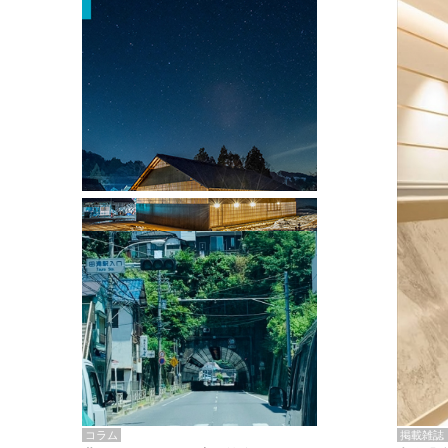
掲載雑誌・書籍
『街歩き研修「アールデコとモダニズ
ム、和風バロック」』のレポート記事が
掲載
掲載雑誌
コラム