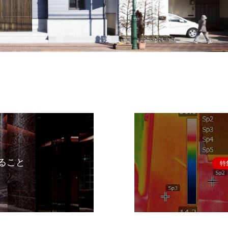
ること
特