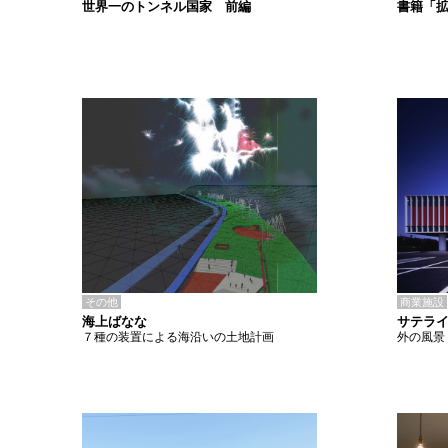
書籍「
世界一のトンネル国家 前編
その他
商業施設
海上ばなな
サテラ
７種の装置による海沿いの土地計画
外の風景