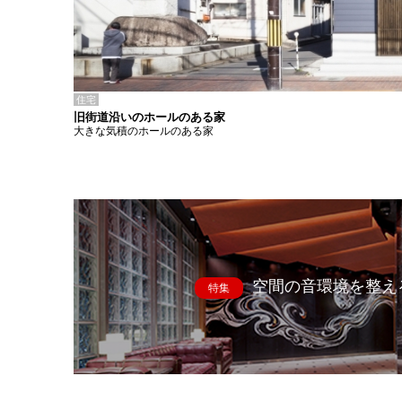
住宅
旧街道沿いのホールのある家
大きな気積のホールのある家
空間の音環境を整え
特集