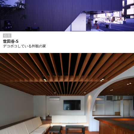
住宅
世田谷-S
デコボコしている外観の家