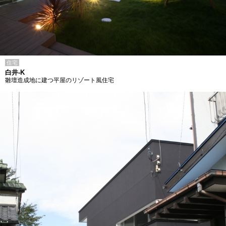
住宅
白井-K
雛壇造成地に建つ平屋のリゾート風住宅