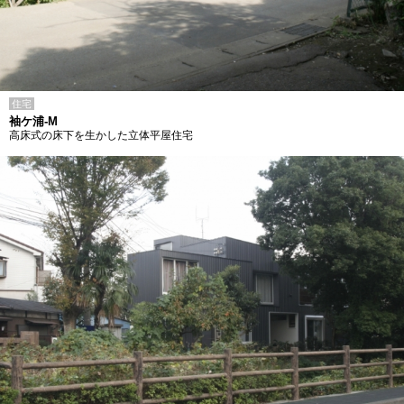
住宅
袖ケ浦-M
高床式の床下を生かした立体平屋住宅