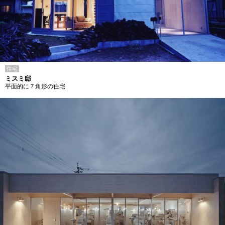
住宅
ミスミ邸
平面的に７角形の住宅