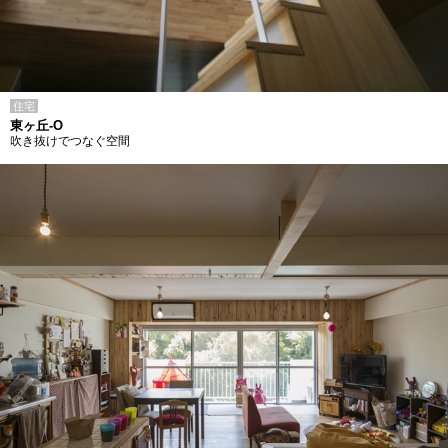
住宅
東ヶ丘-O
吹き抜けでつなぐ空間