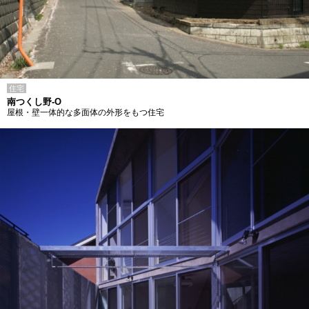
住宅
南つくし野-O
屋根・壁一体的な多面体の外形をもつ住宅