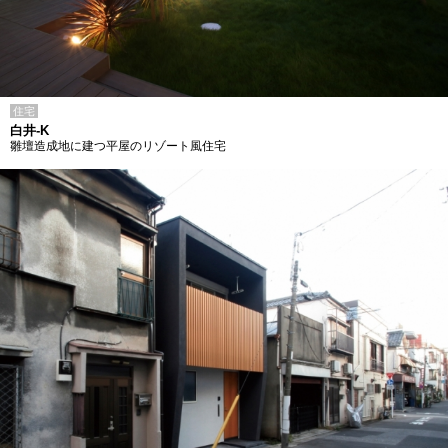
住宅
白井-K
雛壇造成地に建つ平屋のリゾート風住宅