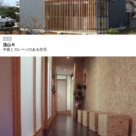
住宅
流山-K
中庭とガレージのある住宅