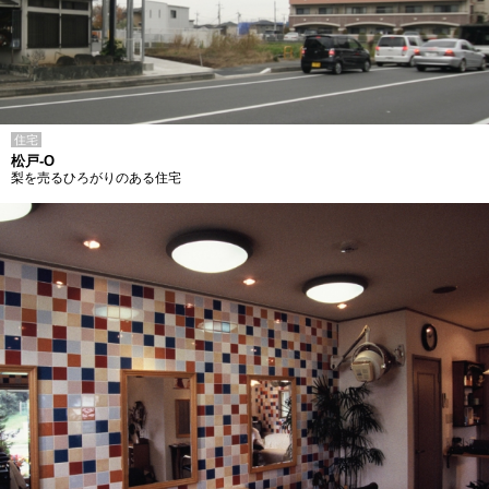
住宅
松戸-O
梨を売るひろがりのある住宅