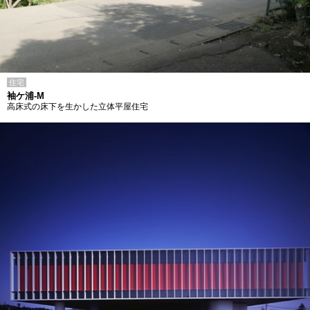
住宅
袖ケ浦-M
高床式の床下を生かした立体平屋住宅