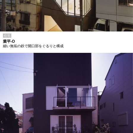
住宅
業平-O
細い無垢の鉄で開口部をぐるりと構成