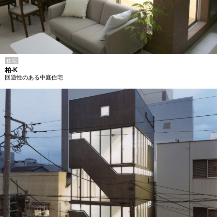
住宅
柏-K
回遊性のある中庭住宅