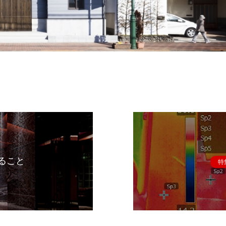
ること
特