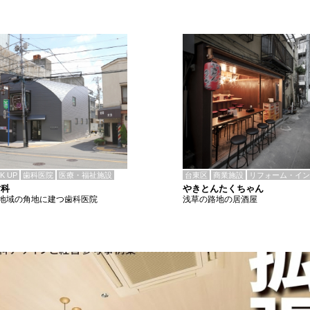
CK UP
歯科医院
医療・福祉施設
台東区
商業施設
リフォーム・イン
歯科
やきとんたくちゃん
地域の角地に建つ歯科医院
浅草の路地の居酒屋