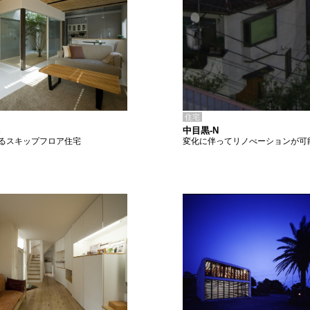
住宅
中目黒-N
S
変化に伴ってリノべーションが可
るスキップフロア住宅