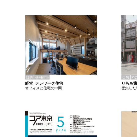
目的
併用住宅
目的
PI
経堂_テレワーク住宅
りもあ
オフィスと住宅の中間
密集した