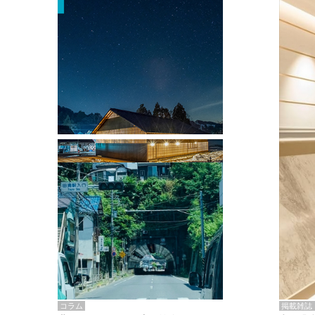
掲載雑誌・書籍
『街歩き研修「アールデコとモダニズ
ム、和風バロック」』のレポート記事が
掲載
掲載雑誌
コラム