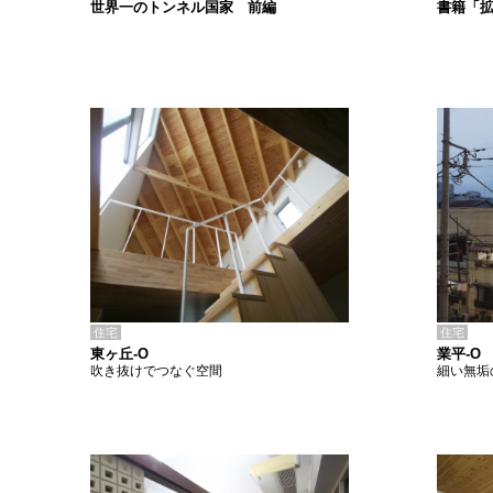
書籍「
世界一のトンネル国家 前編
住宅
住宅
東ヶ丘-O
業平-O
吹き抜けでつなぐ空間
細い無垢