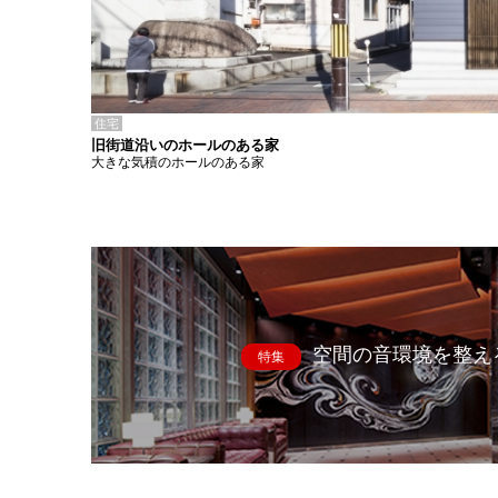
住宅
旧街道沿いのホールのある家
大きな気積のホールのある家
空間の音環境を整え
特集