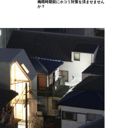
梅雨時期前にホコリ対策を済ませません
か？