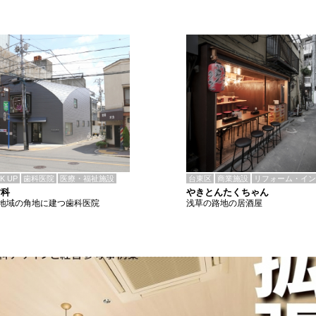
CK UP
歯科医院
医療・福祉施設
台東区
商業施設
リフォーム・イン
歯科
やきとんたくちゃん
地域の角地に建つ歯科医院
浅草の路地の居酒屋