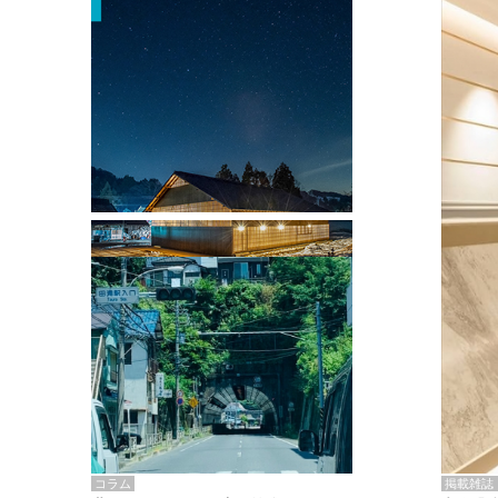
掲載雑誌・書籍
『街歩き研修「アールデコとモダニズ
ム、和風バロック」』のレポート記事が
掲載
掲載雑誌
コラム