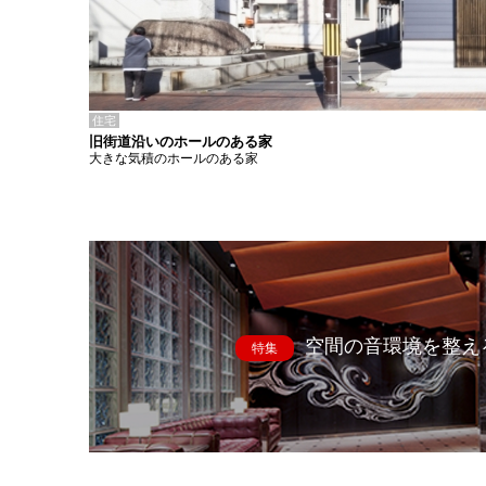
住宅
旧街道沿いのホールのある家
大きな気積のホールのある家
空間の音環境を整え
特集