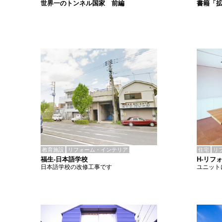
書籍「
世界一のトンネル国家 前編
教育施設
リフォーム・インテリア
住宅
リ
福生-日本語学校
H-リフ
日本語学校の改修工事です
ユニット