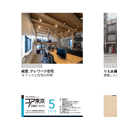
目的
併用住宅
目的
PI
経堂_テレワーク住宅
りもあ
オフィスと住宅の中間
密集した