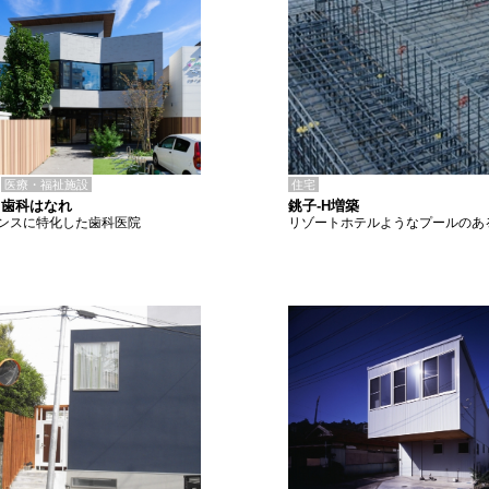
住宅
医療・福祉施設
銚子-H増築
ろ歯科はなれ
リゾートホテルようなプールのあ
ンスに特化した歯科医院