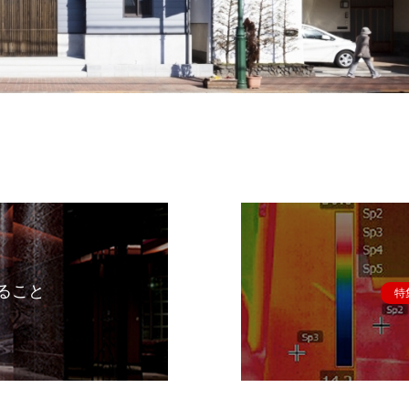
ること
特