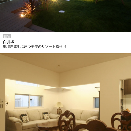
住宅
白井-K
雛壇造成地に建つ平屋のリゾート風住宅