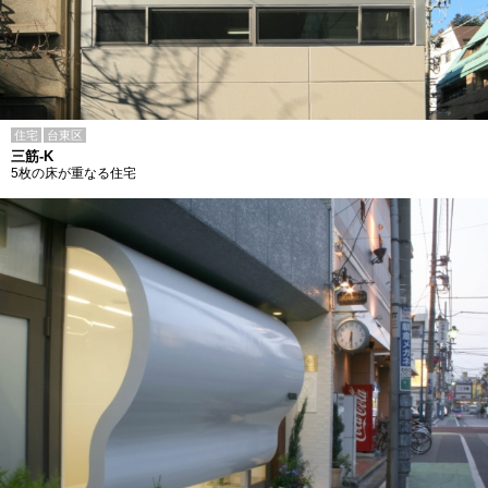
住宅
台東区
三筋-K
5枚の床が重なる住宅