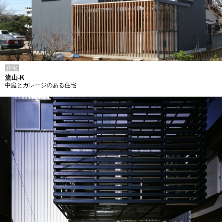
住宅
流山-K
中庭とガレージのある住宅