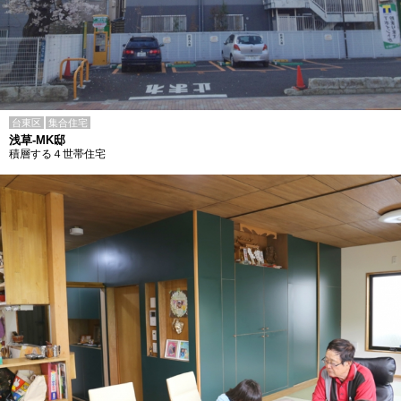
台東区
集合住宅
浅草-MK邸
積層する４世帯住宅