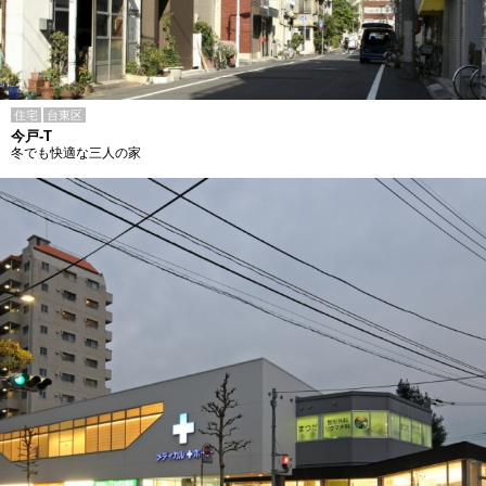
住宅
台東区
今戸-T
冬でも快適な三人の家