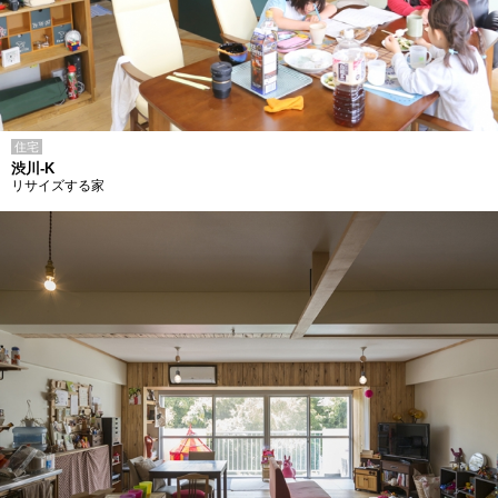
住宅
渋川-K
リサイズする家