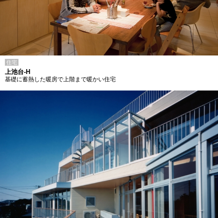
住宅
上池台-H
基礎に蓄熱した暖房で上階まで暖かい住宅