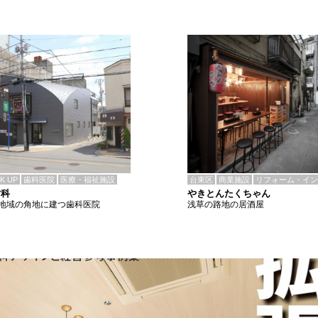
CK UP
歯科医院
医療・福祉施設
台東区
商業施設
リフォーム・イン
歯科
やきとんたくちゃん
地域の角地に建つ歯科医院
浅草の路地の居酒屋