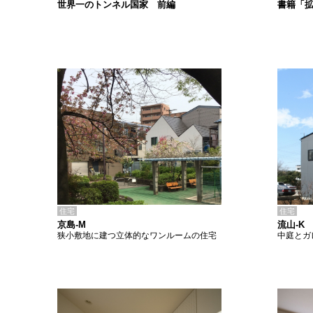
書籍「
世界一のトンネル国家 前編
住宅
住宅
京島-M
流山-K
狭小敷地に建つ立体的なワンルームの住宅
中庭とガ