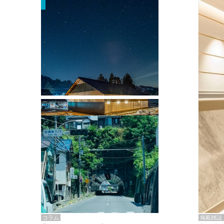
掲載雑誌・書籍
『街歩き研修「アールデコとモダニズ
ム、和風バロック」』のレポート記事が
掲載
掲載雑誌
コラム