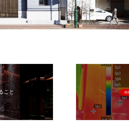
ること
特