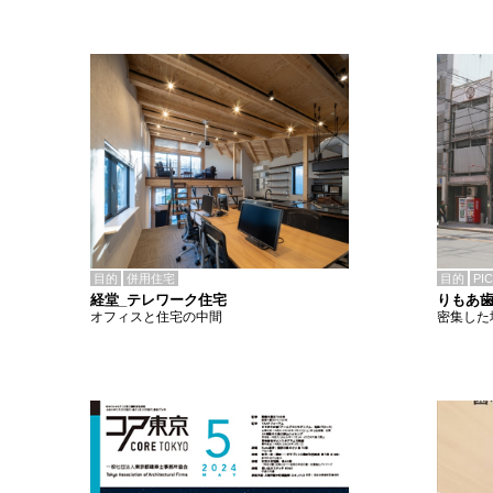
目的
併用住宅
目的
PI
経堂_テレワーク住宅
りもあ
オフィスと住宅の中間
密集した