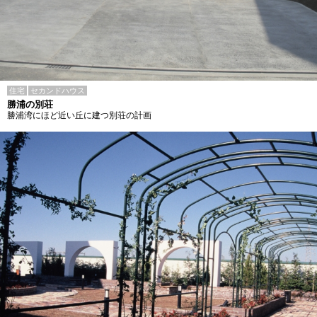
住宅
セカンドハウス
勝浦の別荘
勝浦湾にほど近い丘に建つ別荘の計画