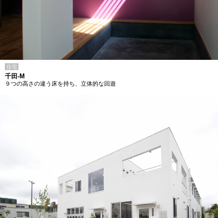
住宅
千田-M
９つの高さの違う床を持ち、立体的な回遊