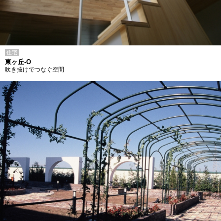
住宅
東ヶ丘-O
吹き抜けでつなぐ空間