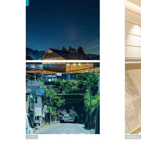
掲載雑誌・書籍
『街歩き研修「アールデコとモダニズ
ム、和風バロック」』のレポート記事が
掲載
掲載雑誌
コラム