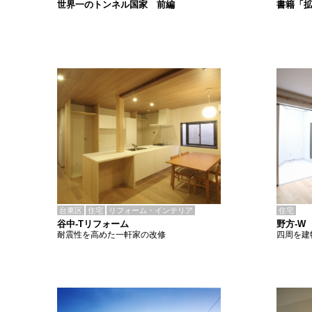
書籍「
世界一のトンネル国家 前編
台東区
住宅
リフォーム・インテリア
住宅
谷中-Tリフォーム
野方-W
耐震性を高めた一軒家の改修
四周を建