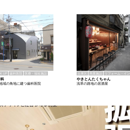
CK UP
歯科医院
医療・福祉施設
台東区
商業施設
リフォーム・イン
歯科
やきとんたくちゃん
地域の角地に建つ歯科医院
浅草の路地の居酒屋