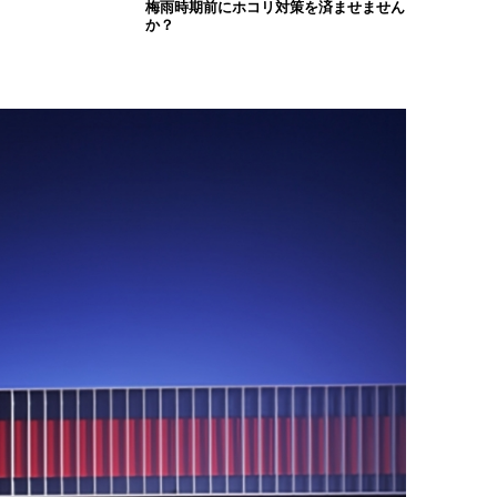
梅雨時期前にホコリ対策を済ませません
か？