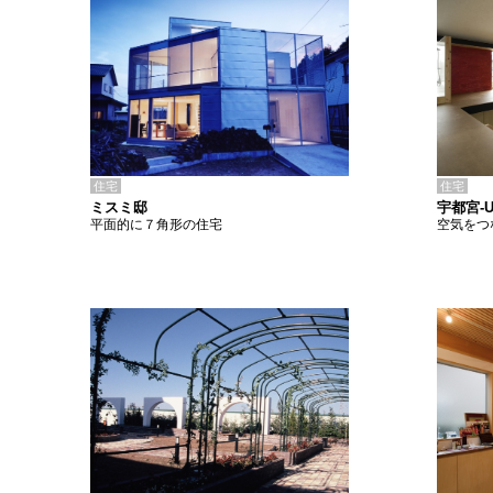
住宅
住宅
ミスミ邸
宇都宮-
平面的に７角形の住宅
空気をつ