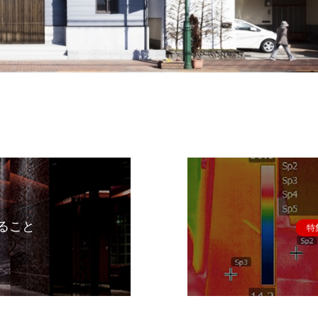
ること
特