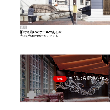
住宅
旧街道沿いのホールのある家
大きな気積のホールのある家
空間の音環境を整え
特集