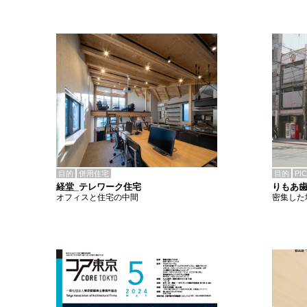
目的
併用住宅
目的
PI
経堂_テレワーク住宅
りもあ
オフィスと住宅の中間
密集した