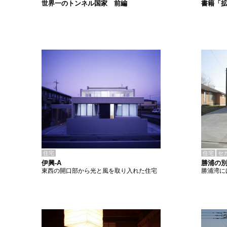
書籍「
世界一のトンネル国家 前編
住宅
住宅
セ
伊興-A
勝浦の
東西の開口部から光と風を取り入れた住宅
勝浦湾に