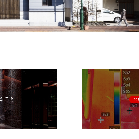
ること
特