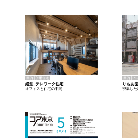
目的
併用住宅
目的
PI
経堂_テレワーク住宅
りもあ
オフィスと住宅の中間
密集した