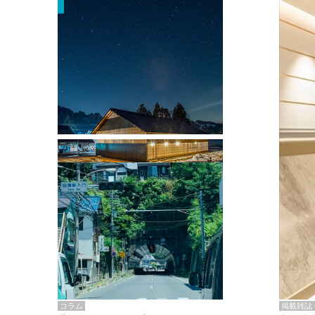
掲載雑誌・書籍
『街歩き研修「アールデコとモダニズ
ム、和風バロック」』のレポート記事が
掲載
掲載雑誌
コラム