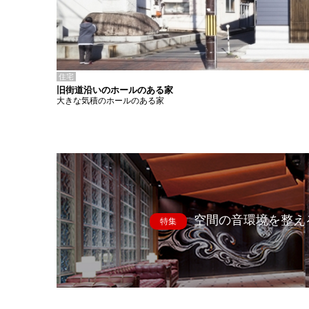
住宅
旧街道沿いのホールのある家
大きな気積のホールのある家
空間の音環境を整え
特集