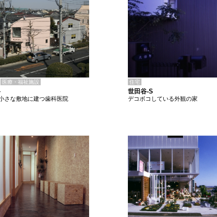
住宅
医療・福祉施設
世田谷-S
科
デコボコしている外観の家
小さな敷地に建つ歯科医院