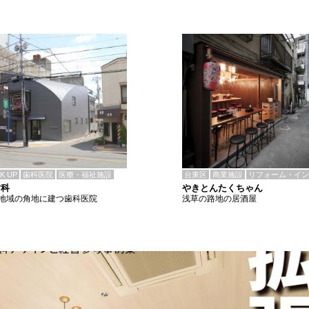
CK UP
歯科医院
医療・福祉施設
台東区
商業施設
リフォーム・イン
歯科
やきとんたくちゃん
地域の角地に建つ歯科医院
浅草の路地の居酒屋