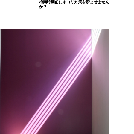
梅雨時期前にホコリ対策を済ませません
か？