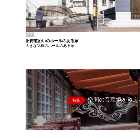
住宅
旧街道沿いのホールのある家
大きな気積のホールのある家
空間の音環境を整え
特集