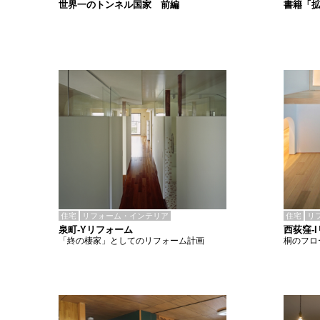
書籍「
世界一のトンネル国家 前編
住宅
リフォーム・インテリア
住宅
リ
泉町-Yリフォーム
西荻窪-
「終の棲家」としてのリフォーム計画
桐のフロ