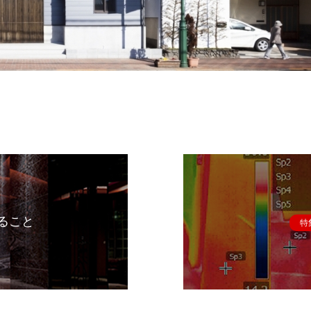
ること
特