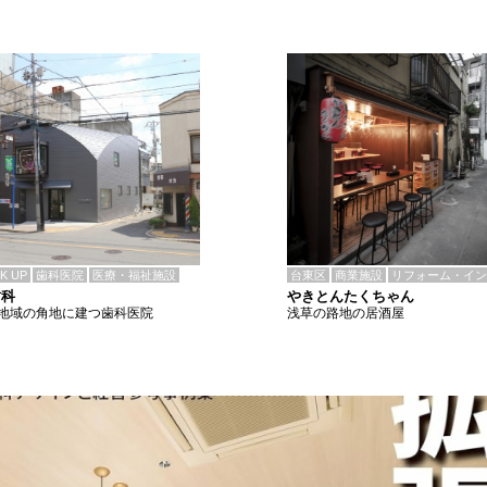
CK UP
歯科医院
医療・福祉施設
台東区
商業施設
リフォーム・イン
歯科
やきとんたくちゃん
地域の角地に建つ歯科医院
浅草の路地の居酒屋