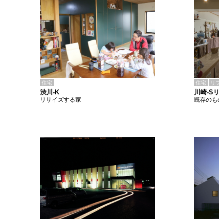
住宅
住宅
リ
渋川-K
川崎-S
リサイズする家
既存のも