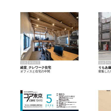
目的
併用住宅
目的
PI
経堂_テレワーク住宅
りもあ
オフィスと住宅の中間
密集した