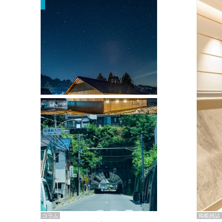
掲載雑誌・書籍
『街歩き研修「アールデコとモダニズ
ム、和風バロック」』のレポート記事が
掲載
掲載雑誌
コラム