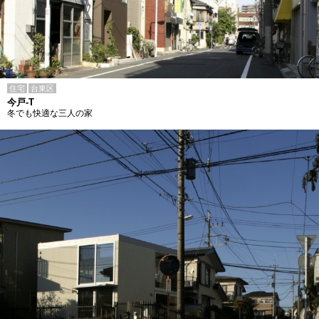
住宅
台東区
今戸-T
冬でも快適な三人の家