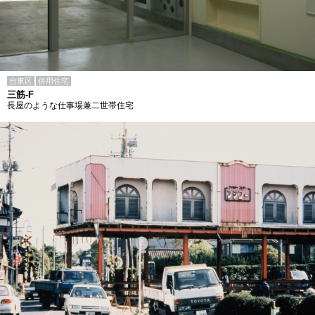
台東区
併用住宅
三筋-F
長屋のような仕事場兼二世帯住宅