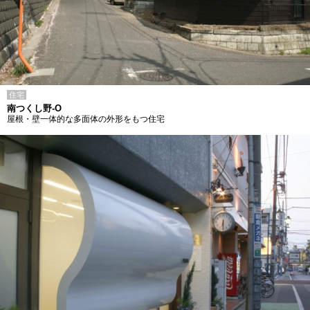
住宅
南つくし野-O
屋根・壁一体的な多面体の外形をもつ住宅