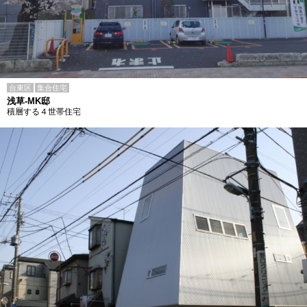
台東区
集合住宅
浅草-MK邸
積層する４世帯住宅