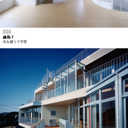
住宅
練馬-T
光を纏う十字壁