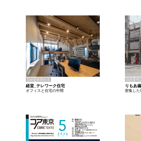
目的
併用住宅
目的
PI
経堂_テレワーク住宅
りもあ
オフィスと住宅の中間
密集した