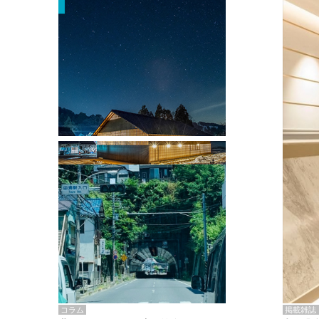
掲載雑誌・書籍
『街歩き研修「アールデコとモダニズ
ム、和風バロック」』のレポート記事が
掲載
掲載雑誌
コラム