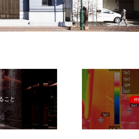
ること
特