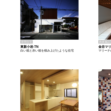
併用住宅
商業施設
東新小岩-TN
金谷マ
白い箱と赤い箱を積み上げたような住宅
マリーナ