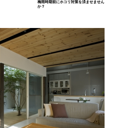
梅雨時期前にホコリ対策を済ませません
か？