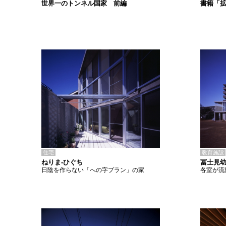
書籍「
世界一のトンネル国家 前編
住宅
教育施設
ねりま-ひぐち
冨士見
日陰を作らない「への字プラン」の家
各室が流