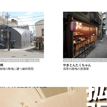
CK UP
歯科医院
医療・福祉施設
台東区
商業施設
リフォーム・イン
歯科
やきとんたくちゃん
地域の角地に建つ歯科医院
浅草の路地の居酒屋