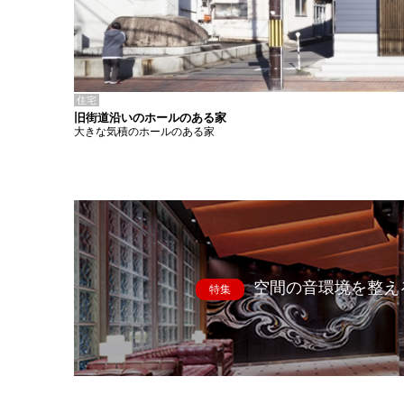
住宅
旧街道沿いのホールのある家
大きな気積のホールのある家
空間の音環境を整え
特集