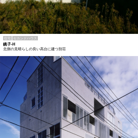
住宅
セカンドハウス
銚子-H
北側の見晴らしの良い高台に建つ別荘