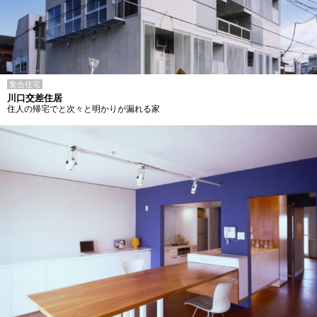
集合住宅
川口交差住居
住人の帰宅でと次々と明かりが漏れる家