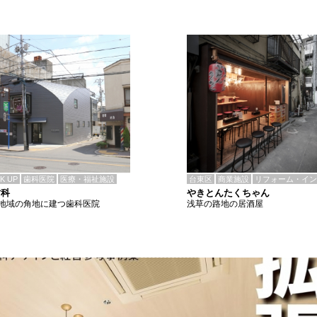
CK UP
歯科医院
医療・福祉施設
台東区
商業施設
リフォーム・イン
歯科
やきとんたくちゃん
地域の角地に建つ歯科医院
浅草の路地の居酒屋