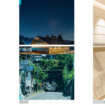
掲載雑誌・書籍
『街歩き研修「アールデコとモダニズ
ム、和風バロック」』のレポート記事が
掲載
掲載雑誌
コラム