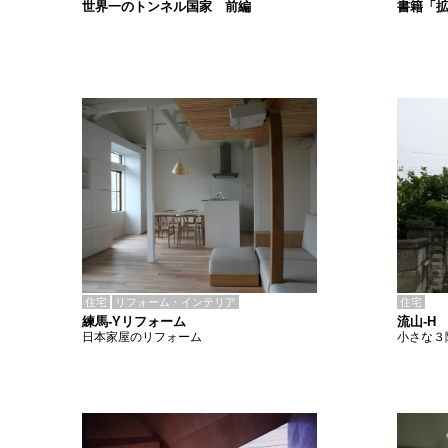
書籍「
世界一のトンネル国家 前編
住宅
リフォーム・インテリア
住宅
練馬-Yリフォーム
流山-H
日本家屋のリフォーム
小さな３