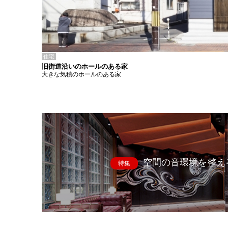
住宅
旧街道沿いのホールのある家
大きな気積のホールのある家
空間の音環境を整え
特集