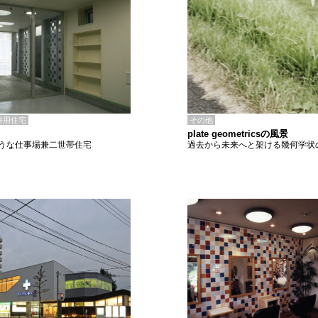
その他
併用住宅
plate geometricsの風景
過去から未来へと架ける幾何学状
うな仕事場兼二世帯住宅