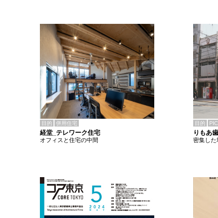
目的
併用住宅
目的
PI
経堂_テレワーク住宅
りもあ
オフィスと住宅の中間
密集した