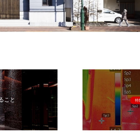
ること
特