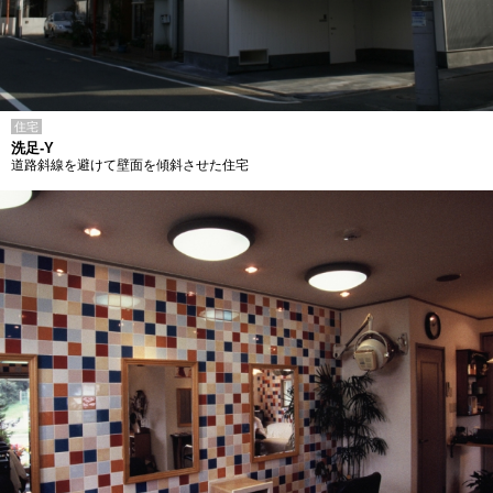
住宅
洗足-Y
道路斜線を避けて壁面を傾斜させた住宅