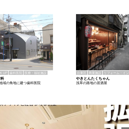
CK UP
歯科医院
医療・福祉施設
台東区
商業施設
リフォーム・イン
歯科
やきとんたくちゃん
地域の角地に建つ歯科医院
浅草の路地の居酒屋