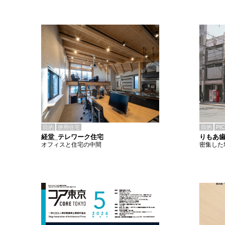
目的
併用住宅
目的
PI
経堂_テレワーク住宅
りもあ
オフィスと住宅の中間
密集した