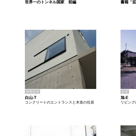
書籍「
世界一のトンネル国家 前編
併用住宅
住宅
白山-T
旭-E
コンクリートのエントランスと木造の住居
リビング