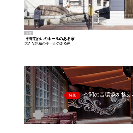
住宅
旧街道沿いのホールのある家
大きな気積のホールのある家
空間の音環境を整え
特集