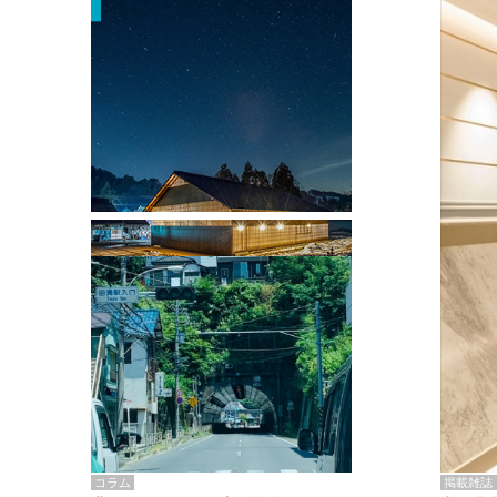
掲載雑誌・書籍
『街歩き研修「アールデコとモダニズ
ム、和風バロック」』のレポート記事が
掲載
掲載雑誌
コラム