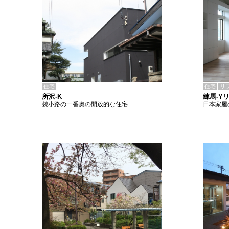
住宅
住宅
リ
所沢-K
練馬-Y
袋小路の一番奥の開放的な住宅
日本家屋