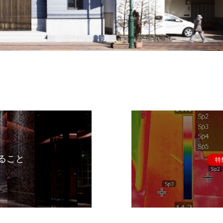
ること
特