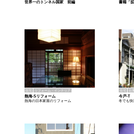
書籍「
世界一のトンネル国家 前編
住宅
リフォーム・インテリア
住宅
台
熱海-Sリフォーム
今戸-T
熱海の日本家屋のリフォーム
冬でも快