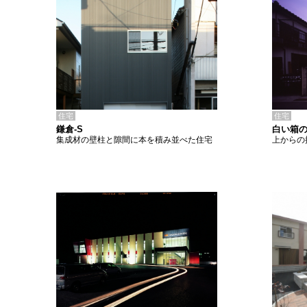
住宅
住宅
鎌倉-S
白い箱
集成材の壁柱と隙間に本を積み並べた住宅
上からの