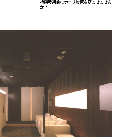
梅雨時期前にホコリ対策を済ませません
か？