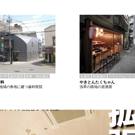
CK UP
歯科医院
医療・福祉施設
台東区
商業施設
リフォーム・イン
歯科
やきとんたくちゃん
地域の角地に建つ歯科医院
浅草の路地の居酒屋