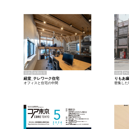
目的
併用住宅
目的
PI
経堂_テレワーク住宅
りもあ
オフィスと住宅の中間
密集した