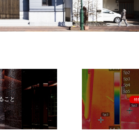
ること
特