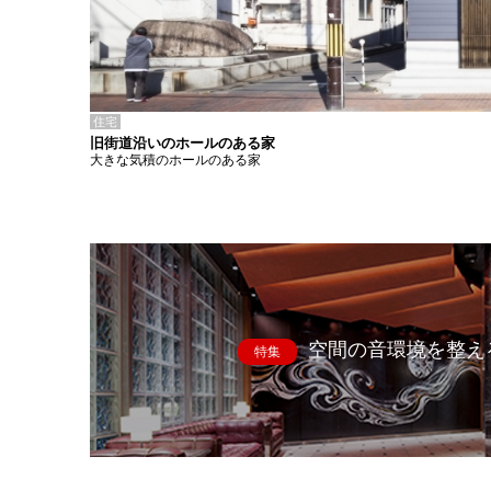
住宅
旧街道沿いのホールのある家
大きな気積のホールのある家
空間の音環境を整え
特集