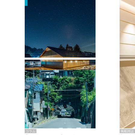
掲載雑誌・書籍
『街歩き研修「アールデコとモダニズ
ム、和風バロック」』のレポート記事が
掲載
掲載雑誌
コラム