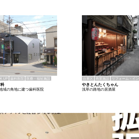
CK UP
歯科医院
医療・福祉施設
台東区
商業施設
リフォーム・イン
歯科
やきとんたくちゃん
地域の角地に建つ歯科医院
浅草の路地の居酒屋