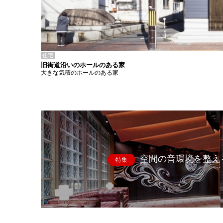
住宅
旧街道沿いのホールのある家
大きな気積のホールのある家
空間の音環境を整え
特集