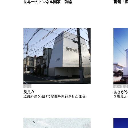
書籍「
世界一のトンネル国家 前編
住宅
併用住宅
洗足-Y
あさがや
道路斜線を避けて壁面を傾斜させた住宅
２層見え