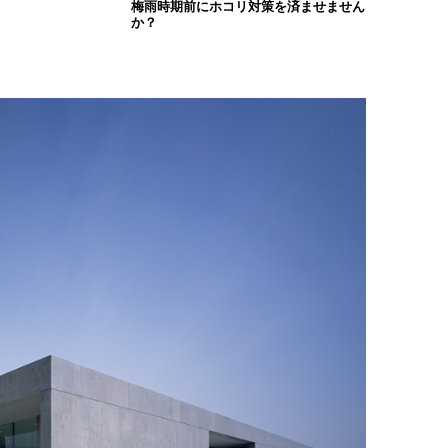
梅雨時期前にホコリ対策を済ませません
か？