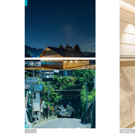
掲載雑誌・書籍
『街歩き研修「アールデコとモダニズ
ム、和風バロック」』のレポート記事が
掲載
掲載雑誌
コラム