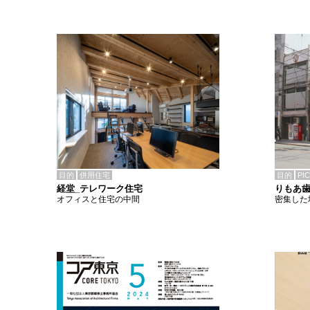
目的
併用住宅
目的
PI
経堂_テレワーク住宅
りもあ
オフィスと住宅の中間
密集した