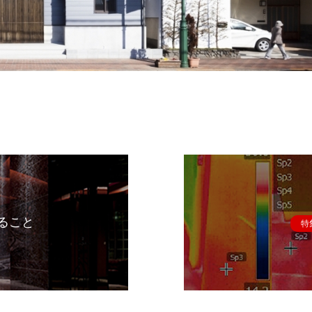
ること
特