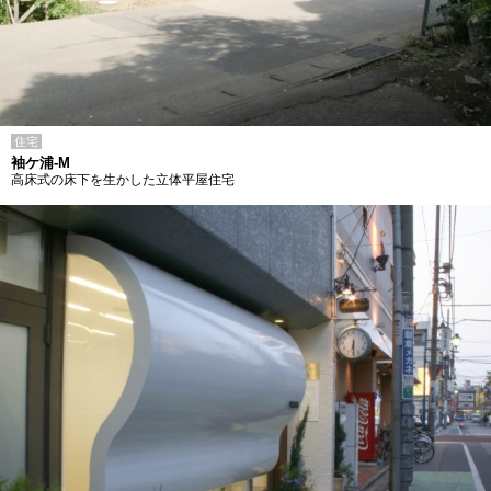
住宅
袖ケ浦-M
高床式の床下を生かした立体平屋住宅