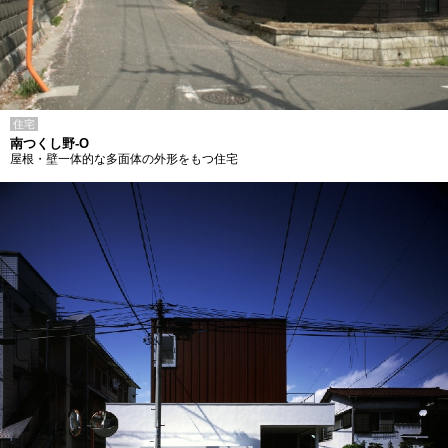
住宅
南つくし野-O
屋根・壁一体的な多面体の外形をもつ住宅