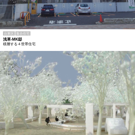
台東区
集合住宅
浅草-MK邸
積層する４世帯住宅