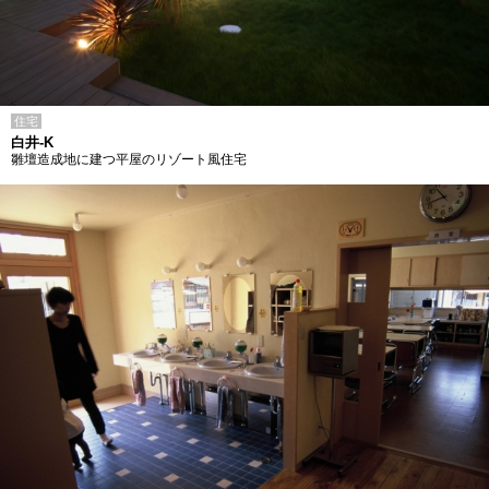
住宅
白井-K
雛壇造成地に建つ平屋のリゾート風住宅