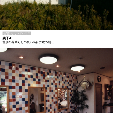
住宅
セカンドハウス
銚子-H
北側の見晴らしの良い高台に建つ別荘