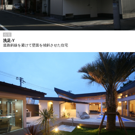
住宅
洗足-Y
道路斜線を避けて壁面を傾斜させた住宅