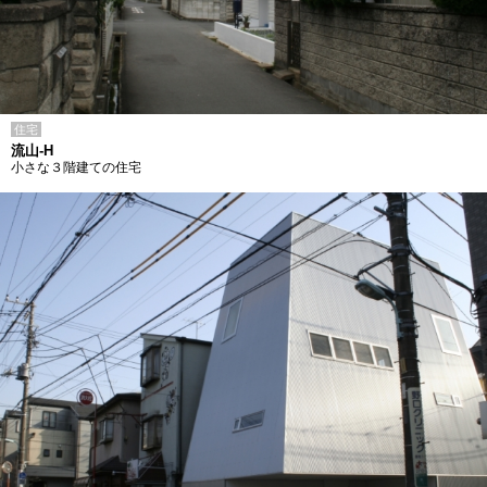
住宅
流山-H
小さな３階建ての住宅