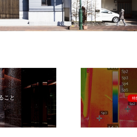
ること
特