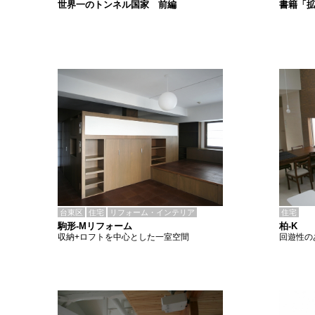
書籍「
世界一のトンネル国家 前編
台東区
住宅
リフォーム・インテリア
住宅
駒形-Mリフォーム
柏-K
収納+ロフトを中心とした一室空間
回遊性の