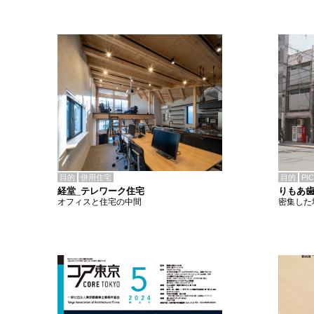
目的
併用住宅
目的
PI
経堂_テレワーク住宅
りもあ
オフィスと住宅の中間
密集した