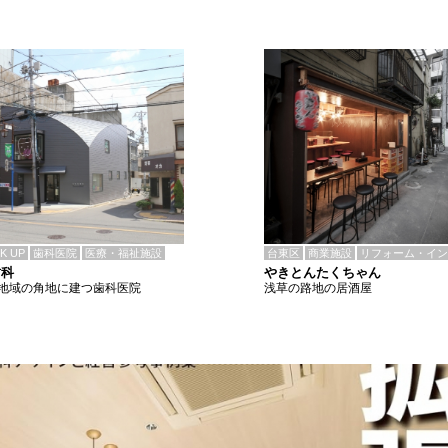
CK UP
歯科医院
医療・福祉施設
台東区
商業施設
リフォーム・イン
歯科
やきとんたくちゃん
地域の角地に建つ歯科医院
浅草の路地の居酒屋