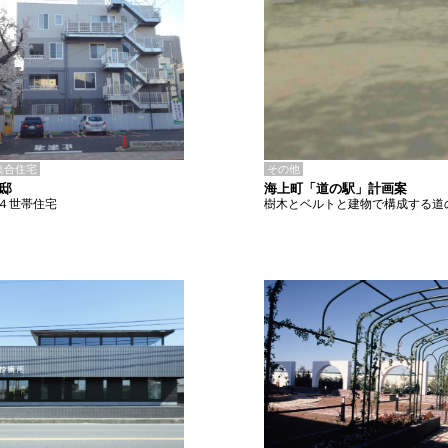
その他
集合住宅
海上町「道の駅」計画案
K邸
樹木とベルトと建物で構成する道
４世帯住宅