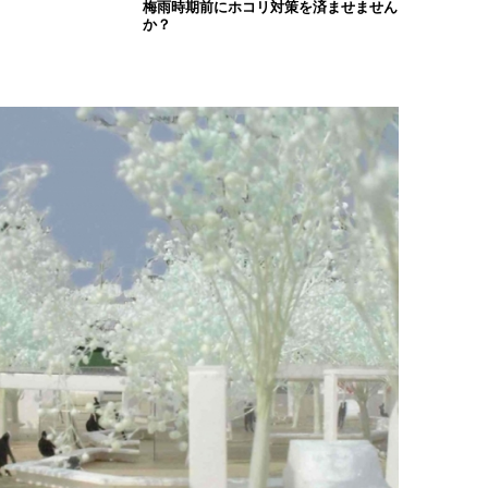
梅雨時期前にホコリ対策を済ませません
か？