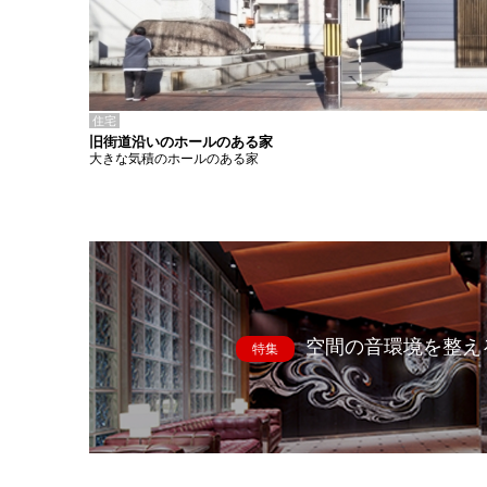
住宅
旧街道沿いのホールのある家
大きな気積のホールのある家
空間の音環境を整え
特集