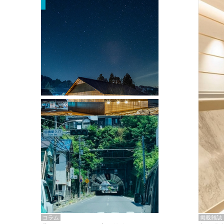
掲載雑誌・書籍
『街歩き研修「アールデコとモダニズ
ム、和風バロック」』のレポート記事が
掲載
掲載雑誌
コラム