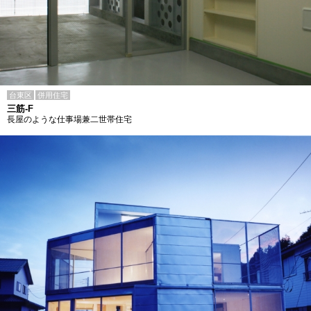
台東区
併用住宅
三筋-F
長屋のような仕事場兼二世帯住宅