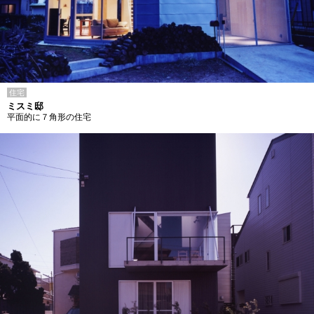
住宅
ミスミ邸
平面的に７角形の住宅