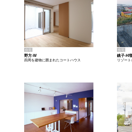
住宅
住宅
野方-W
銚子-H
四周を建物に囲まれたコートハウス
リゾート