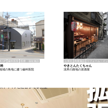
CK UP
歯科医院
医療・福祉施設
台東区
商業施設
リフォーム・イン
歯科
やきとんたくちゃん
地域の角地に建つ歯科医院
浅草の路地の居酒屋