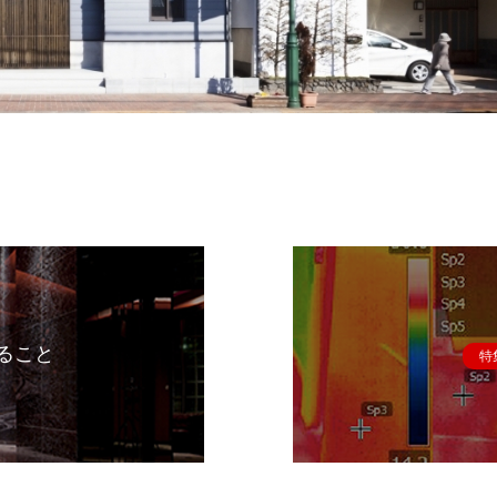
ること
特