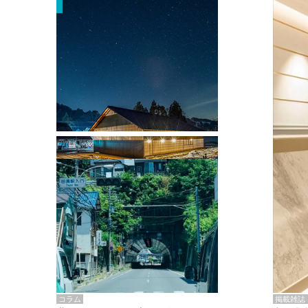
掲載雑誌・書籍
『街歩き研修「アールデコとモダニズ
ム、和風バロック」』のレポート記事が
掲載
掲載雑誌
コラム