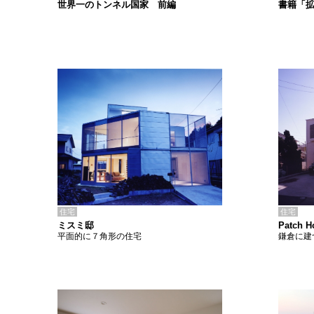
書籍「
世界一のトンネル国家 前編
住宅
住宅
ミスミ邸
Patch H
平面的に７角形の住宅
鎌倉に建