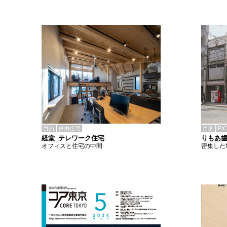
目的
併用住宅
目的
PI
経堂_テレワーク住宅
りもあ
オフィスと住宅の中間
密集した