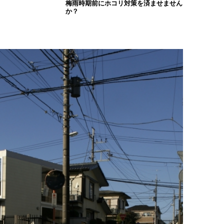
梅雨時期前にホコリ対策を済ませません
か？