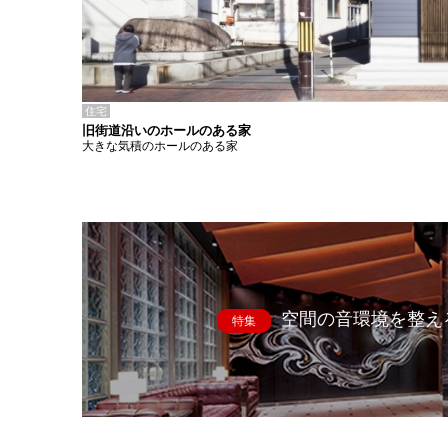
住宅
旧街道沿いのホールのある家
大きな気積のホールのある家
空間の音環境を整え
特集