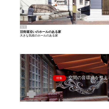
住宅
旧街道沿いのホールのある家
大きな気積のホールのある家
空間の音環境を整え
特集