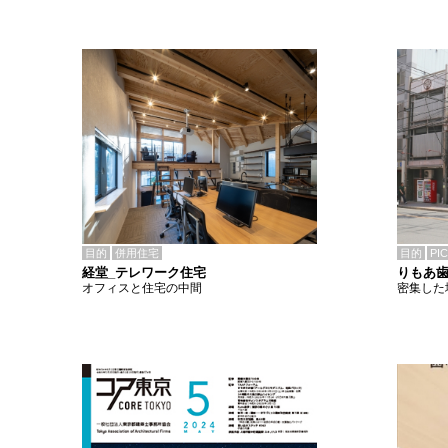
目的
併用住宅
目的
PI
経堂_テレワーク住宅
りもあ
オフィスと住宅の中間
密集した