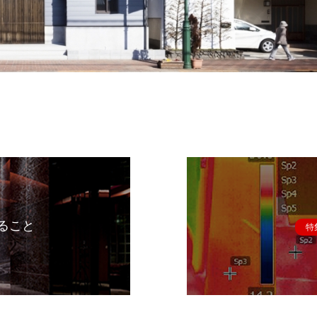
ること
特