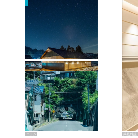
掲載雑誌・書籍
『街歩き研修「アールデコとモダニズ
ム、和風バロック」』のレポート記事が
掲載
掲載雑誌
コラム