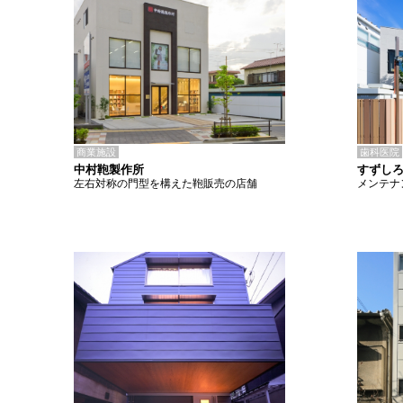
商業施設
歯科医院
中村鞄製作所
すずし
左右対称の門型を構えた鞄販売の店舗
メンテナ