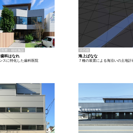
その他
医療・福祉施設
海上ばなな
ろ歯科はなれ
７種の装置による海沿いの土地計
ンスに特化した歯科医院