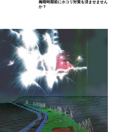
梅雨時期前にホコリ対策を済ませません
か？