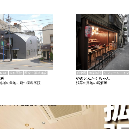
CK UP
歯科医院
医療・福祉施設
台東区
商業施設
リフォーム・イン
歯科
やきとんたくちゃん
地域の角地に建つ歯科医院
浅草の路地の居酒屋