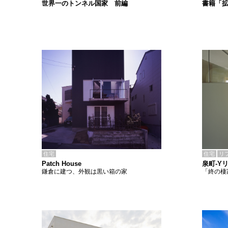
書籍「
世界一のトンネル国家 前編
住宅
住宅
リ
Patch House
泉町-Y
鎌倉に建つ、外観は黒い箱の家
「終の棲