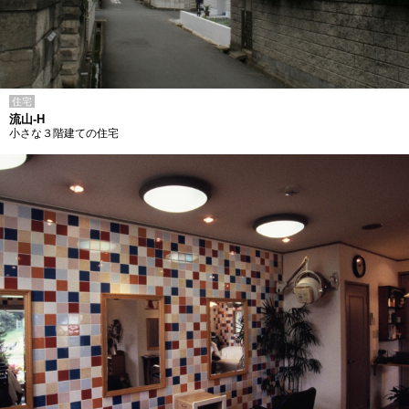
住宅
流山-H
小さな３階建ての住宅