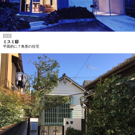
住宅
ミスミ邸
平面的に７角形の住宅