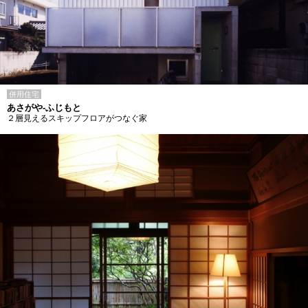
併用住宅
あさがや-ふじもと
２層見えるスキップフロアがつなぐ家