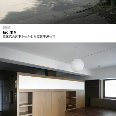
住宅
袖ケ浦-M
高床式の床下を生かした立体平屋住宅