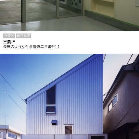
台東区
併用住宅
三筋-F
長屋のような仕事場兼二世帯住宅