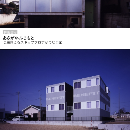
併用住宅
あさがや-ふじもと
２層見えるスキップフロアがつなぐ家