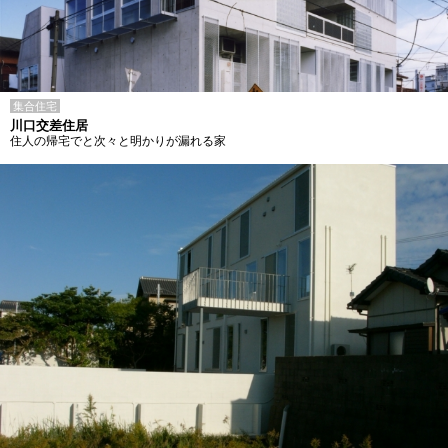
集合住宅
川口交差住居
住人の帰宅でと次々と明かりが漏れる家