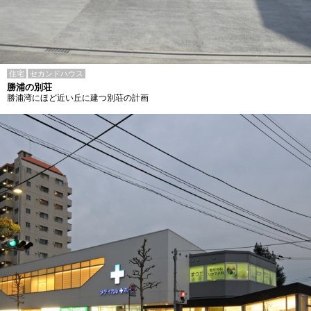
住宅
セカンドハウス
勝浦の別荘
勝浦湾にほど近い丘に建つ別荘の計画