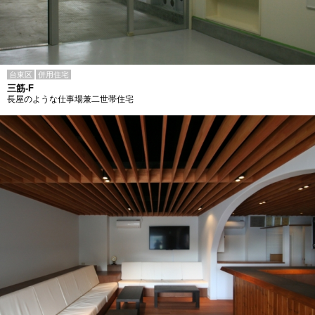
台東区
併用住宅
三筋-F
長屋のような仕事場兼二世帯住宅