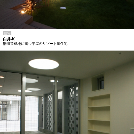
住宅
白井-K
雛壇造成地に建つ平屋のリゾート風住宅