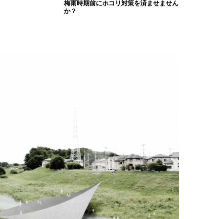
梅雨時期前にホコリ対策を済ませません
か？