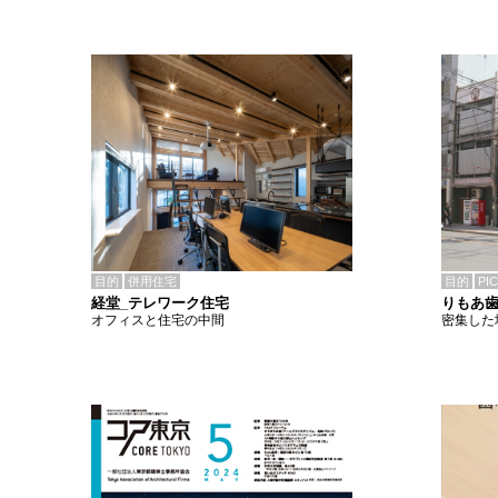
目的
併用住宅
目的
PI
経堂_テレワーク住宅
りもあ
オフィスと住宅の中間
密集した