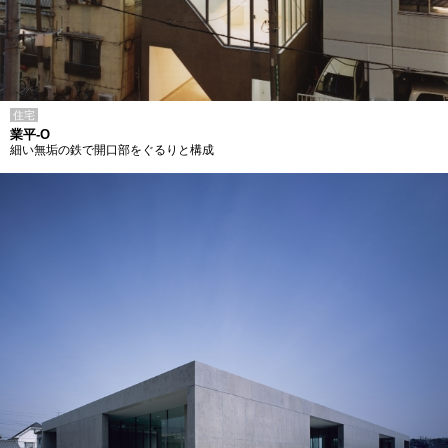
住宅
業平-O
細い無垢の鉄で開口部をぐるりと構成