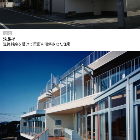
住宅
洗足-Y
道路斜線を避けて壁面を傾斜させた住宅