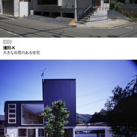
住宅
瀬田-K
大きな出窓のある住宅