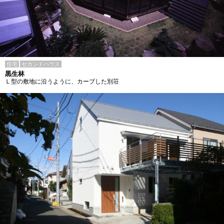
住宅
セカンドハウス
黒生林
Ｌ型の敷地に沿うように、カーブした別荘