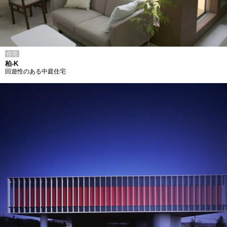
住宅
柏-K
回遊性のある中庭住宅