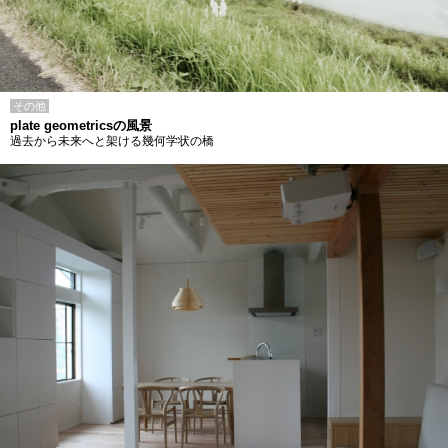
その他
plate geometricsの風景
過去から未来へと架ける幾何学状の橋