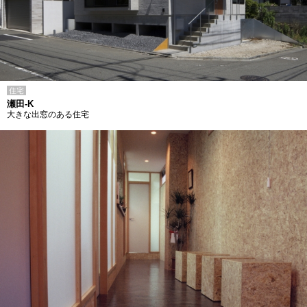
住宅
瀬田-K
大きな出窓のある住宅